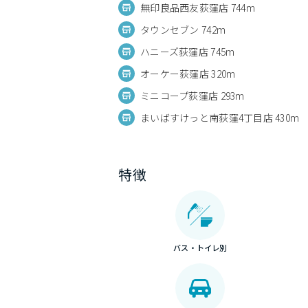
無印良品西友荻窪店 744m
タウンセブン 742m
ハニーズ荻窪店 745m
オーケー荻窪店 320m
ミニコープ荻窪店 293m
まいばすけっと南荻窪4丁目店 430m
特徴
バス・トイレ別