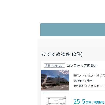
おすすめ物件 (2件)
コンフォリア西荻北
賃貸マンション
東京メトロ丸ノ内線 / 荻
築26年
/
6階建
東京都杉並区西荻北１丁目
25.5
万円
/
管理費
1