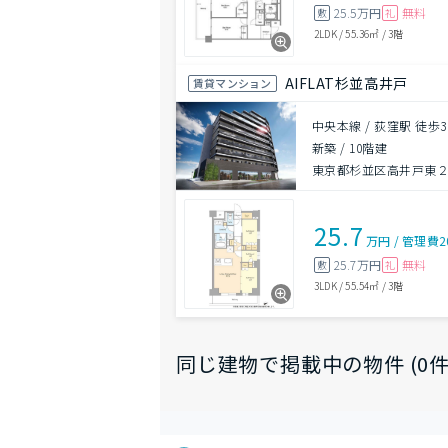
25.5万円
無料
敷
礼
2LDK
/
55.36㎡
/
3階
AIFLAT杉並高井戸
賃貸マンション
中央本線 / 荻窪駅 徒歩3
新築
/
10階建
東京都杉並区高井戸東２丁
25.7
万円
/
管理費
2
25.7万円
無料
敷
礼
3LDK
/
55.54㎡
/
3階
同じ建物で掲載中の物件 (0件