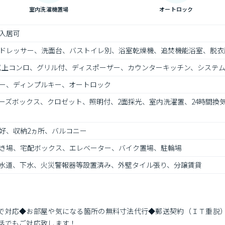
室内洗濯機置場
オートロック
入居可
ドレッサー、洗面台、バストイレ別、浴室乾燥機、追焚機能浴室、脱衣
口以上コンロ、グリル付、ディスポーザー、カウンターキッチン、システ
ー、ディンプルキー、オートロック
ーズボックス、クロゼット、照明付、2面採光、室内洗濯置、24時間換
好、収納2ヵ所、バルコニー
き場、宅配ボックス、エレベーター、バイク置場、駐輪場
水道、下水、火災警報器等設置済み、外壁タイル張り、分譲賃貸
で対応◆お部屋や気になる箇所の無料寸法代行◆郵送契約（ＩＴ重説
話でもご対応致します！