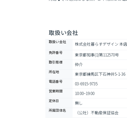
取扱い会社
取扱い会社
株式会社暮らすデザイン 本
免許番号
東京都知事(1)第112570号
取引態様
仲介
所在地
東京都練馬区下石神井5-1-36
電話番号
03-6915-9735
営業時間
10:00~19:00
定休日
無し
所属団体名
（公社）不動産保証協会