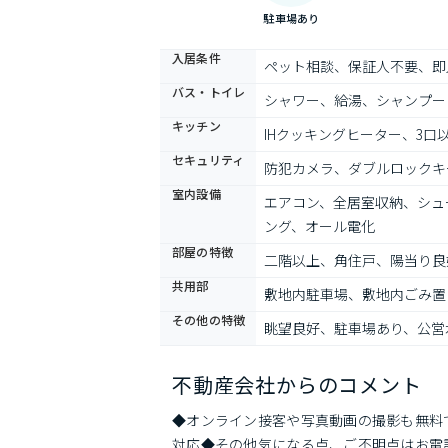
駐車場あり
入居条件
ペット相談、保証人不要、即
バス・トイレ
シャワー、給湯、シャンプー
キッチン
IHクッキングヒーター、3
セキュリティ
防犯カメラ、ダブルロックキ
室内設備
エアコン、全居室収納、シュ
ング、オール電化
部屋の特徴
二階以上、角住戸、陽当り良
共用部
敷地内駐車場、敷地内ごみ置
その他の特徴
眺望良好、駐車場あり、公営
不動産会社からのコメント
◆オンライン接客や写真動画の撮影も無料
対応◆その他気になる点、ご不明点はお電