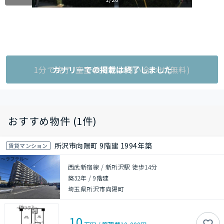
1分で完了!空室状況をお問い合わせ(無料)
カナリーでの掲載は終了しました
おすすめ物件 (1件)
所沢市向陽町 9階建 1994年築
賃貸マンション
西武新宿線 / 新所沢駅 徒歩14分
築32年
/
9階建
埼玉県所沢市向陽町
10