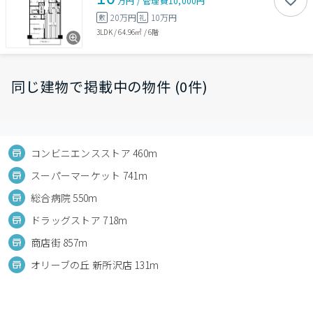
万円
/
管理費
10,000円
20万円
10万円
敷
礼
3LDK
/
64.96㎡
/
6階
同じ建物で掲載中の物件 (0件)
コンビニエンスストア 460m
スーパーマーケット 741m
総合病院 550m
ドラッグストア 718m
商店街 857m
オリーブの丘 新所沢店 131m