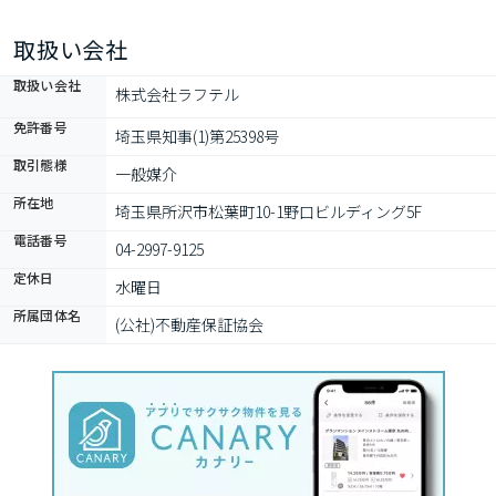
育可能なお部屋」…など何でもご相談下さい
取扱い会社
取扱い会社
株式会社ラフテル
免許番号
埼玉県知事(1)第25398号
取引態様
一般媒介
所在地
埼玉県所沢市松葉町10-1野口ビルディング5F
電話番号
04-2997-9125
定休日
水曜日
所属団体名
(公社)不動産保証協会