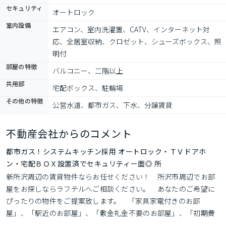
セキュリティ
オートロック
室内設備
エアコン、室内洗濯置、CATV、インターネット対
応、全居室収納、クロゼット、シューズボックス、照
明付
部屋の特徴
バルコニー、二階以上
共用部
宅配ボックス、駐輪場
その他の特徴
公営水道、都市ガス、下水、分譲賃貸
不動産会社からのコメント
都市ガス！システムキッチン採用 オートロック・ＴＶドアホ
ン・宅配ＢＯＸ設置済でセキュリティー面◎ 所
新所沢周辺の賃貸物件ならお任せください！　所沢市周辺でお部
屋をお探しならラフテルへご相談ください。　あなたのご希望に
ぴったりの物件をご提案致します。　「家具家電付きのお部
屋」、「駅近のお部屋」、「敷金礼金不要のお部屋」、「初期費
用10万円以下のお部屋」、「楽器相談可のお部屋」、「ペット飼