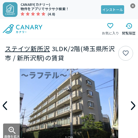
CANARY(カナリー)
物件をアプリでサクサク検索！
インストール
(4.8)
お気に入り
閲覧履歴
ステイツ新所沢
3LDK/2階(埼玉県所沢
市 / 新所沢駅)の賃貸
画像を拡大
1/20