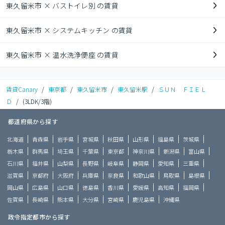
東久留米市 × バストイレ別 の賃貸
東久留米市 × システムキッチン の賃貸
東久留米市 × 温水洗浄便座 の賃貸
賃貸Canary
/
東京都
/
東久留米市
/
東久留米駅
/
ＳＵＮ ＦＩＥＬ
Ｄ
/
(3LDK/3階)
都道府県から探す
北海道
青森県
岩手県
宮城県
秋田県
山形県
福島県
茨城県
栃木県
群馬県
埼玉県
千葉県
東京都
神奈川県
新潟県
富山県
石川県
福井県
山梨県
長野県
岐阜県
静岡県
愛知県
三重県
滋賀県
京都府
大阪府
兵庫県
奈良県
和歌山県
鳥取県
島根県
岡山県
広島県
山口県
徳島県
香川県
愛媛県
高知県
福岡県
佐賀県
長崎県
熊本県
大分県
宮崎県
鹿児島県
沖縄県
政令指定都市から探す