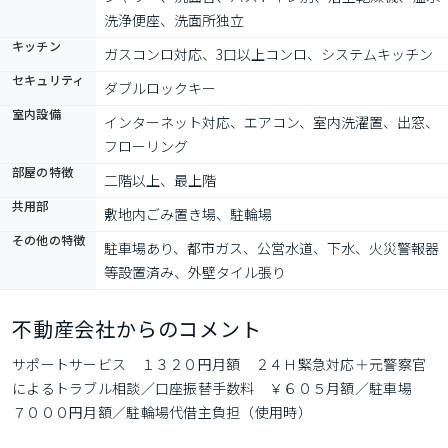
洗浄便座、洗面所独立
キッチン
ガスコンロ対応、3口以上コンロ、システムキッチン
セキュリティ
ダブルロックキー
室内設備
インターネット対応、エアコン、室内洗濯置、出窓、
フローリング
部屋の特徴
二階以上、最上階
共用部
敷地内ごみ置き場、駐輪場
その他の特徴
駐車場あり、都市ガス、公営水道、下水、火災警報器
等設置済み、外壁タイル張り
不動産会社からのコメント
サポートサービス　１３２０円月額　２４Ｈ緊急対応＋元警察官
によるトラブル相談／口座振替手数料　￥６０５月額／駐車場　
７０００円月額／駐輪場代借主負担（使用時）