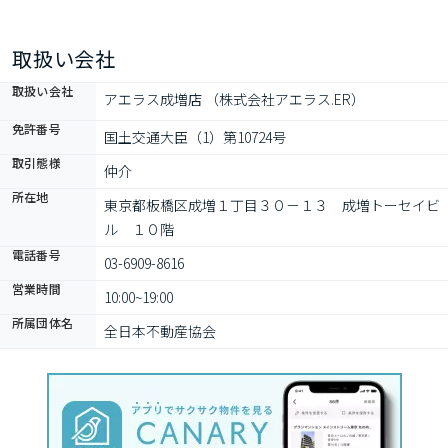
取扱い会社
取扱い会社
アエラス成増店 （株式会社アエラス.ER）
免許番号
国土交通大臣（1）第10724号
取引態様
仲介
所在地
東京都板橋区成増１丁目３０－１３　成増トーセイビ
ル　１０階
電話番号
03-6909-8616
営業時間
10:00~19:00
所属団体名
全日本不動産協会