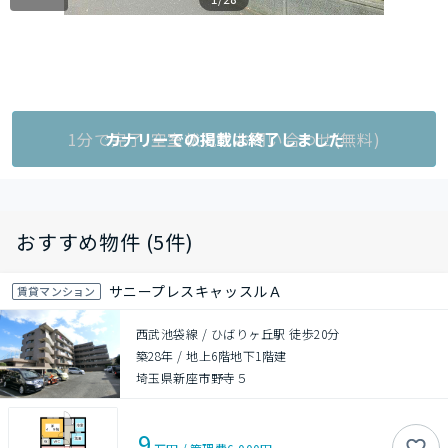
1分で完了!空室状況をお問い合わせ(無料)
カナリーでの掲載は終了しました
おすすめ物件 (5件)
サニープレスキャッスルＡ
賃貸マンション
西武池袋線 / ひばりヶ丘駅 徒歩20分
築28年
/
地上6階地下1階建
埼玉県新座市野寺５
9