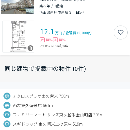
築27年
/
9階建
埼玉県新座市新堀３丁目5-7
12.1
万円
/
管理費
10,000円
無料
無料
敷
礼
2SLDK
/
61.84㎡
/
5階
同じ建物で掲載中の物件 (0件)
アクロスプラザ東久留米 750m
西友東久留米店 661m
ファミリーマート サンズ東久留米金山町店 303m
スギドラッグ 東久留米上の原店 519m