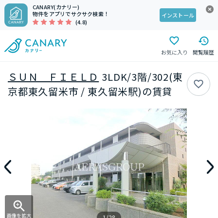
CANARY(カナリー)
物件をアプリでサクサク検索！
インストール
(4.8)
お気に入り
閲覧履歴
ＳＵＮ ＦＩＥＬＤ
3LDK/3階/302(東
京都東久留米市 / 東久留米駅)の賃貸
画像を拡大
1/28