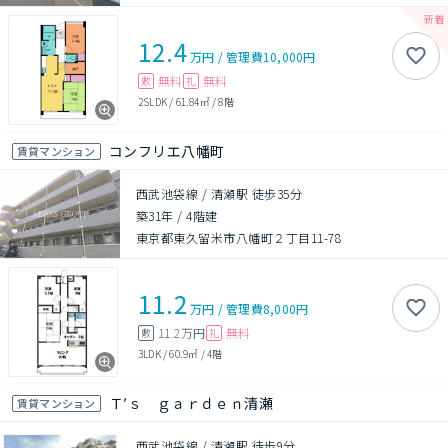
12.4
万円
/
管理費
10,000円
無料
無料
敷
礼
2SLDK
/
61.84㎡
/
8階
コンフリエ八幡町
賃貸マンション
西武池袋線 / 清瀬駅 徒歩35分
築31年
/
4階建
東京都東久留米市八幡町２丁目11-78
11.2
万円
/
管理費
8,000円
11.2万円
無料
敷
礼
3LDK
/
60.9㎡
/
4階
Ｔ′ｓ ｇａｒｄｅｎ清瀬
賃貸マンション
西武池袋線 / 清瀬駅 徒歩9分