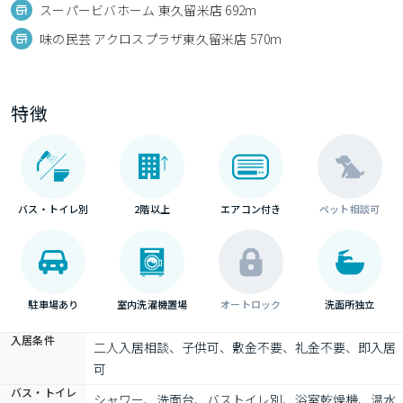
スーパービバホーム 東久留米店 692m
味の民芸 アクロスプラザ東久留米店 570m
特徴
バス・トイレ別
2階以上
エアコン付き
ペット相談可
駐車場あり
室内洗濯機置場
オートロック
洗面所独立
入居条件
二人入居相談、子供可、敷金不要、礼金不要、即入居
可
バス・トイレ
シャワー、洗面台、バストイレ別、浴室乾燥機、温水