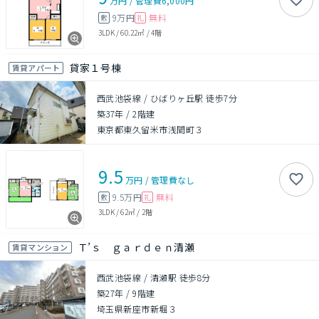
万円
/
管理費
6,000円
9万円
無料
敷
礼
3LDK
/
60.22㎡
/
4階
貸家１号棟
賃貸アパート
西武池袋線 / ひばりヶ丘駅 徒歩7分
築37年
/
2階建
東京都東久留米市浅間町３
9.5
万円
/
管理費
なし
9.5万円
無料
敷
礼
3LDK
/
62㎡
/
2階
Ｔ’ｓ ｇａｒｄｅｎ清瀬
賃貸マンション
西武池袋線 / 清瀬駅 徒歩8分
築27年
/
9階建
埼玉県新座市新堀３