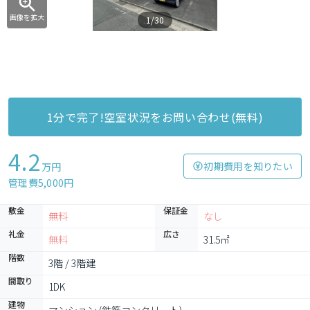
画像を拡大
1/30
1分で完了!空室状況をお問い合わせ(無料)
4.2
初期費用を知りたい
万円
管理費5,000円
敷金
保証金
無料
なし
礼金
広さ
無料
31.5㎡
階数
3階 / 3階建
間取り
1DK
建物