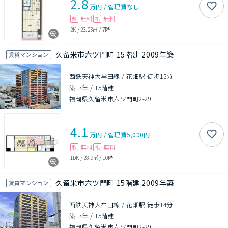
2.8
万円
/
管理費
なし
無料
無料
敷
礼
2K
/
23.23㎡
/
7階
久留米市六ツ門町 15階建 2009年築
賃貸マンション
西鉄天神大牟田線 / 花畑駅 徒歩15分
築17年
/
15階建
福岡県久留米市六ツ門町2-29
4.1
万円
/
管理費
5,000円
無料
無料
敷
礼
1DK
/
28.9㎡
/
10階
久留米市六ツ門町 15階建 2009年築
賃貸マンション
西鉄天神大牟田線 / 花畑駅 徒歩14分
築17年
/
15階建
福岡県久留米市六ツ門町2-29