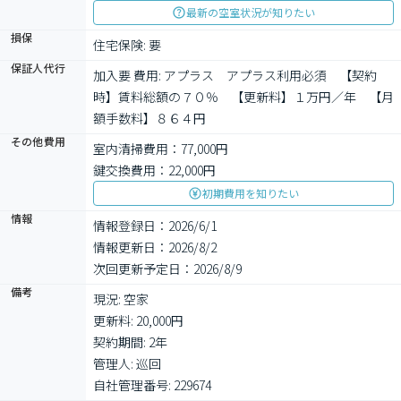
最新の空室状況が知りたい
損保
住宅保険: 要
保証人代行
加入要 費用: アプラス　アプラス利用必須　【契約
時】賃料総額の７０％　【更新料】１万円／年　【月
額手数料】８６４円
その他費用
室内清掃費用：77,000円
鍵交換費用：22,000円
初期費用を知りたい
情報
情報登録日：2026/6/1
情報更新日：2026/8/2
次回更新予定日：2026/8/9
備考
現況: 空家

更新料: 20,000円

契約期間: 2年

管理人: 巡回

自社管理番号: 229674