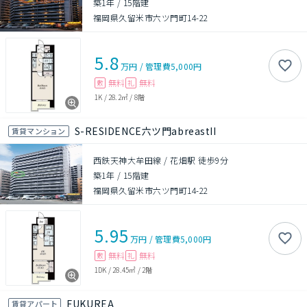
築1年
/
15階建
福岡県久留米市六ツ門町14-22
5.8
万円
/
管理費
5,000円
無料
無料
敷
礼
1K
/
28.2㎡
/
8階
S-RESIDENCE六ツ門abreastII
賃貸マンション
西鉄天神大牟田線 / 花畑駅 徒歩9分
築1年
/
15階建
福岡県久留米市六ツ門町14-22
5.95
万円
/
管理費
5,000円
無料
無料
敷
礼
1DK
/
28.45㎡
/
2階
FUKUREA
賃貸アパート