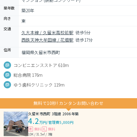
マンション (鉄筋コンクリート)
築年数
築20年
向き
東
交通
久大本線 / 久留米高校前駅
徒歩5分
西鉄天神大牟田線 / 花畑駅
徒歩17分
住所
福岡県久留米市西町
コンビニエンスストア 610m
総合病院 176m
ゆう歯科クリニック 119m
無料で10秒! カンタンお問い合わせ
久留米市西町 3階建 2006年築
4.2
万円
/
管理費5,000円
無料
無料
敷
礼
1DK / 31.5㎡ / 3階