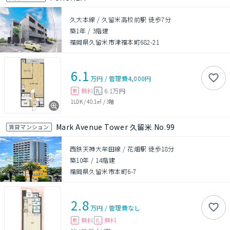
久大本線 / 久留米高校前駅 徒歩7分
築1年
/
3階建
福岡県久留米市津福本町682-21
6.1
万円
/
管理費
4,000円
無料
6.1万円
敷
礼
1LDK
/
40.1㎡
/
3階
Mark Avenue Tower 久留米 No.99
賃貸マンション
西鉄天神大牟田線 / 花畑駅 徒歩18分
築10年
/
14階建
福岡県久留米市本町6-7
2.8
万円
/
管理費
なし
無料
無料
敷
礼