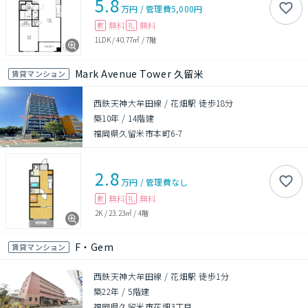
5.8
万円
/
管理費
5,000円
無料
無料
敷
礼
1LDK
/
40.77㎡
/
7階
Mark Avenue Tower 久留米
賃貸マンション
西鉄天神大牟田線 / 花畑駅 徒歩18分
築10年
/
14階建
福岡県久留米市本町6-7
2.8
万円
/
管理費
なし
無料
無料
敷
礼
2K
/
23.23㎡
/
4階
F・Gem
賃貸マンション
西鉄天神大牟田線 / 花畑駅 徒歩1分
築22年
/
5階建
福岡県久留米市花畑3丁目