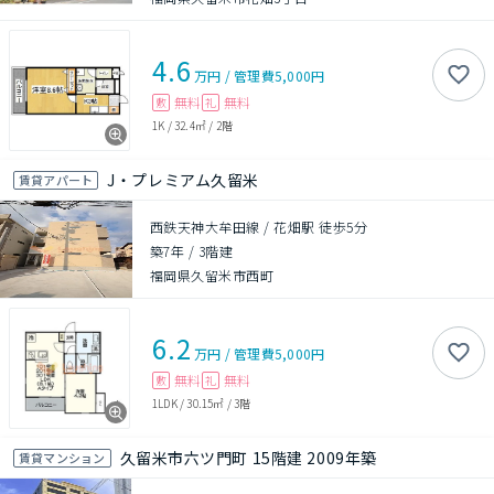
4.6
万円
/
管理費
5,000円
無料
無料
敷
礼
1K
/
32.4㎡
/
2階
J・プレミアム久留米
賃貸アパート
西鉄天神大牟田線 / 花畑駅 徒歩5分
築7年
/
3階建
福岡県久留米市西町
6.2
万円
/
管理費
5,000円
無料
無料
敷
礼
1LDK
/
30.15㎡
/
3階
久留米市六ツ門町 15階建 2009年築
賃貸マンション