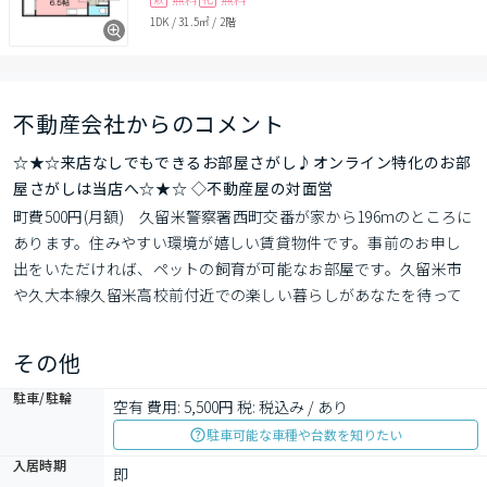
1DK
/
31.5㎡
/
2階
不動産会社からのコメント
☆★☆来店なしでもできるお部屋さがし♪オンライン特化のお部
屋さがしは当店へ☆★☆ ◇不動産屋の対面営
町費500円(月額)　久留米警察署西町交番が家から196mのところに
あります。住みやすい環境が嬉しい賃貸物件です。事前のお申し
出をいただければ、ペットの飼育が可能なお部屋です。久留米市
や久大本線久留米高校前付近での楽しい暮らしがあなたを待って
います。素敵なお部屋を私達と一緒に見つけるために、まずはお
問い合わせください。
その他
駐車/駐輪
空有 費用: 5,500円 税: 税込み / あり
駐車可能な車種や台数を知りたい
入居時期
即