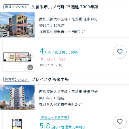
久留米市六ツ門町 15階建 2009年築
賃貸マンション
西鉄天神大牟田線 / 花畑駅 徒歩14分
築17年
/
15階建
福岡県久留米市六ツ門町2-29
4
万円
/
管理費
5,000円
無料
無料
敷
礼
1DK
/
28.9㎡
/
3階
プレイス久留米中央
賃貸マンション
西鉄天神大牟田線 / 花畑駅 徒歩27分
築10年
/
10階建
福岡県久留米市中央町2-37
家賃カード決済可
5.8
万円
/
管理費
5,000円