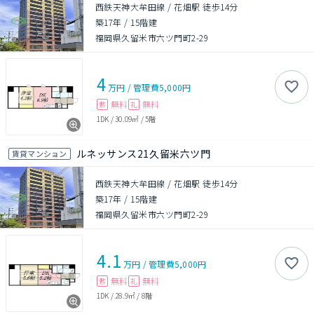
西鉄天神大牟田線 / 花畑駅 徒歩14分
築17年
/
15階建
福岡県久留米市六ツ門町2-29
4
万円
/
管理費
5,000円
無料
無料
敷
礼
1DK
/
30.09㎡
/
5階
ルネッサンス21久留米六ツ門
賃貸マンション
西鉄天神大牟田線 / 花畑駅 徒歩14分
築17年
/
15階建
福岡県久留米市六ツ門町2-29
4.1
万円
/
管理費
5,000円
無料
無料
敷
礼
1DK
/
28.9㎡
/
8階