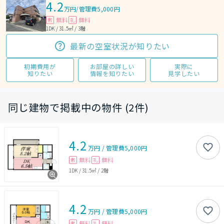
4.2
万円
/
管理費5,000円
無料
無料
敷
礼
1DK / 31.5㎡ / 3階
最新の空室状況が知りたい
初期費用が
お部屋の詳しい
実際に
知りたい
情報を知りたい
見学したい
同じ建物で掲載中の物件 (2件)
4.2
万円
/
管理費
5,000円
無料
無料
敷
礼
1DK
/
31.5㎡
/
2階
4.2
万円
/
管理費
5,000円
無料
無料
敷
礼