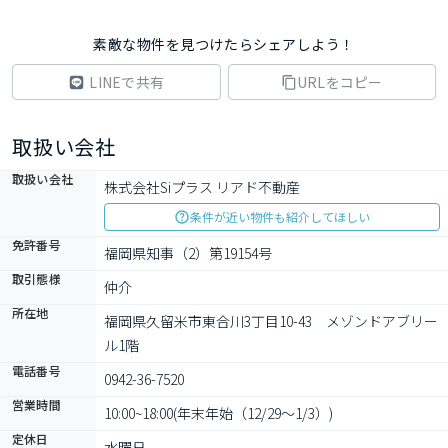
素敵な物件を見つけたらシェアしよう！
LINEで共有
URLをコピー
取扱い会社
取扱い会社
株式会社Siプラス リアド不動産
条件が近い物件も紹介してほしい
免許番号
福岡県知事（2）第19154号
取引態様
仲介
所在地
福岡県久留米市東合川3丁目10-43　メゾンドアブリー
ル1階
電話番号
0942-36-7520
営業時間
10:00~18:00(年末年始（12/29～1/3）)
定休日
水曜日