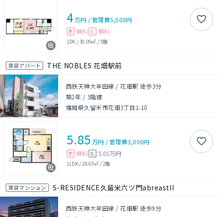
4
万円
/
管理費
5,000円
無料
無料
敷
礼
1DK
/
30.09㎡
/
5階
THE NOBLES 花畑駅前
賃貸アパート
西鉄天神大牟田線 / 花畑駅 徒歩3分
築2年
/
3階建
福岡県久留米市花畑3丁目1-10
5.85
万円
/
管理費
3,000円
無料
5.85万円
敷
礼
1LDK
/
28.67㎡
/
2階
S-RESIDENCE久留米六ツ門abreastII
賃貸マンション
西鉄天神大牟田線 / 花畑駅 徒歩9分