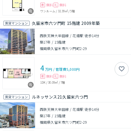
無料
無料
敷
礼
ワンルーム
/
32.39㎡
/
5階
久留米市六ツ門町 15階建 2009年築
賃貸マンション
西鉄天神大牟田線 / 花畑駅 徒歩14分
築17年
/
15階建
福岡県久留米市六ツ門町2-29
4
万円
/
管理費
5,000円
無料
無料
敷
礼
1DK
/
30.09㎡
/
7階
ルネッサンス21久留米六つ門
賃貸マンション
西鉄天神大牟田線 / 花畑駅 徒歩14分
築17年
/
15階建
福岡県久留米市六ツ門町2-29