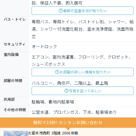
談、保証人不要、即入居可
最新の空室状況が知りたい
バス・トイレ
専用バス、専用トイレ、バストイレ別、シャワー、給
湯、シャワー付洗面化粧台、温水洗浄便座、洗面所独
立
セキュリティ
オートロック
室内設備
エアコン、室内洗濯置、フローリング、クロゼット、
シューズボックス
お部屋の詳しい情報を知りたい
部屋の特徴
バルコニー、角住戸、二階以上、最上階
写真を送ってほしい
共用部
駐輪場、敷地内駐車場
その他の特徴
公営水道、プロパンガス、下水、駐車場あり
無料で10秒! カンタンお問い合わせ
久留米市西町 3階建 2006年築