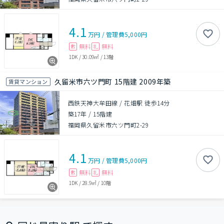
4.1
万円
/
管理費
5,000円
無料
無料
敷
礼
1DK
/
30.09㎡
/
13階
久留米市六ツ門町 15階建 2009年築
賃貸マンション
西鉄天神大牟田線 / 花畑駅 徒歩14分
築17年
/
15階建
福岡県久留米市六ツ門町2-29
4.1
万円
/
管理費
5,000円
無料
無料
敷
礼
1DK
/
28.9㎡
/
10階