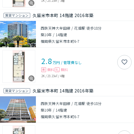
1K
/
23.23㎡
/
3階
久留米市本町 14階建 2016年築
賃貸マンション
西鉄天神大牟田線 / 花畑駅 徒歩18分
築10年
/
14階建
福岡県久留米市本町6-7
2.8
万円
/
管理費
なし
無料
無料
敷
礼
2K
/
23.23㎡
/
4階
久留米市本町 14階建 2016年築
賃貸マンション
西鉄天神大牟田線 / 花畑駅 徒歩18分
築10年
/
14階建
福岡県久留米市本町6-7