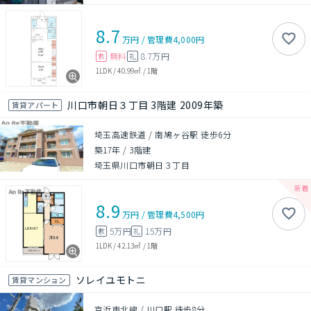
8.7
万円
/
管理費
4,000円
無料
8.7万円
敷
礼
1LDK
/
40.99㎡
/
1階
川口市朝日３丁目 3階建 2009年築
賃貸アパート
埼玉高速鉄道 / 南鳩ヶ谷駅 徒歩6分
築17年
/
3階建
埼玉県川口市朝日３丁目
8.9
万円
/
管理費
4,500円
5万円
15万円
敷
礼
1LDK
/
42.13㎡
/
1階
ソレイユモトニ
賃貸マンション
京浜東北線 / 川口駅 徒歩8分