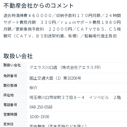
不動産会社からのコメント
退去時清掃費￥６００００／収納手数料１７０円月額／２４時間
サポート費用月額　３３０円／ｒｕｕｍサポート費用１９８０円
月額／更新事務手数料　２２０００円／ＣＡＴＶでＢＳ、ＣＳ視
聴可（ＣＡＴＶ、ＢＳ別途契約要、有償）／駐輪場代借主負担
（使用時）
取扱い会社
取扱い会社
アエラス川口店 （株式会社アエラス.FR）
免許番号
国土交通大臣（1）第10206号
取引態様
仲介
所在地
埼玉県川口市栄町３丁目８－４　イソベビル　２階
電話番号
048-250-0588
営業時間
10:00~19:00
定休日
年中無休（年末年始などを除く）