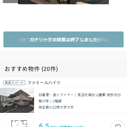
1分で完了!空室状況をお問い合わせ(無料)
カナリーでの掲載は終了しました
おすすめ物件 (20件)
ファミールハイツ
賃貸アパート
日暮里・舎人ライナー / 見沼代親水公園駅 徒歩28分
築37年
/
2階建
埼玉県川口市大字大竹
6.5