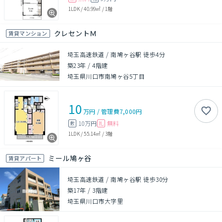
1LDK
/
40.99㎡
/
1階
クレセントＭ
賃貸マンション
埼玉高速鉄道 / 南鳩ヶ谷駅 徒歩4分
築23年
/
4階建
埼玉県川口市南鳩ヶ谷5丁目
10
万円
/
管理費
7,000円
10万円
無料
敷
礼
1LDK
/
55.14㎡
/
3階
ミール鳩ヶ谷
賃貸アパート
埼玉高速鉄道 / 南鳩ヶ谷駅 徒歩30分
築17年
/
3階建
埼玉県川口市大字里