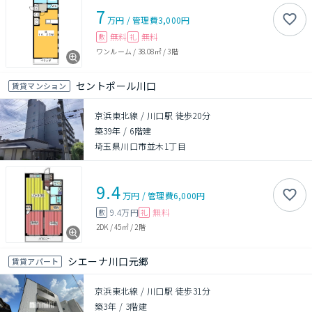
7
万円
/
管理費
3,000円
無料
無料
敷
礼
ワンルーム
/
38.08㎡
/
3階
セントポール川口
賃貸マンション
京浜東北線 / 川口駅 徒歩20分
築39年
/
6階建
埼玉県川口市並木1丁目
9.4
万円
/
管理費
6,000円
9.4万円
無料
敷
礼
2DK
/
45㎡
/
2階
シエーナ川口元郷
賃貸アパート
京浜東北線 / 川口駅 徒歩31分
築3年
/
3階建