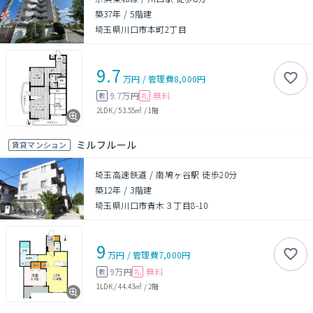
築37年
/
5階建
埼玉県川口市本町2丁目
9.7
万円
/
管理費
8,000円
9.7万円
無料
敷
礼
2LDK
/
53.55㎡
/
1階
ミルフルール
賃貸マンション
埼玉高速鉄道 / 南鳩ヶ谷駅 徒歩20分
築12年
/
3階建
埼玉県川口市青木３丁目8-10
9
万円
/
管理費
7,000円
9万円
無料
敷
礼
1LDK
/
44.43㎡
/
2階