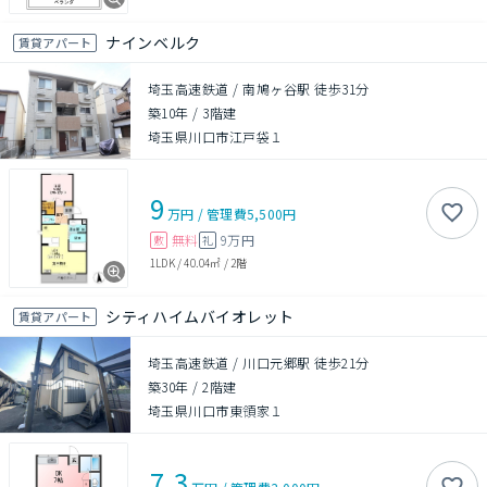
ナインベルク
賃貸アパート
埼玉高速鉄道 / 南鳩ヶ谷駅 徒歩31分
築10年
/
3階建
埼玉県川口市江戸袋１
9
万円
/
管理費
5,500円
無料
9万円
敷
礼
1LDK
/
40.04㎡
/
2階
シティハイムバイオレット
賃貸アパート
埼玉高速鉄道 / 川口元郷駅 徒歩21分
築30年
/
2階建
埼玉県川口市東領家１
7.3