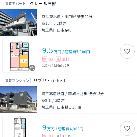
クレール三鈴
賃貸アパート
京浜東北線 / 川口駅 徒歩10分
築16年
/
2階建
埼玉県川口市原町
9.5
万円
/
管理費
5,000円
無料
無料
敷
礼
1LDK
/
42.92㎡
/
2階
リブリ・richeII
賃貸マンション
埼玉高速鉄道 / 南鳩ヶ谷駅 徒歩13分
築9年
/
3階建
埼玉県川口市朝日1丁目
9
万円
/
管理費
4,000円
無料
9万円
敷
礼