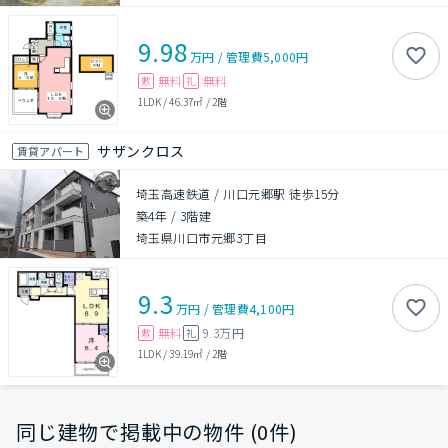
9.98
万円
/
管理費
5,000円
無料
無料
敷
礼
1LDK
/
46.37㎡
/
2階
サザンクロス
賃貸アパート
埼玉高速鉄道 / 川口元郷駅 徒歩15分
築4年
/
3階建
埼玉県川口市元郷3丁目
9.3
万円
/
管理費
4,100円
無料
9.3万円
敷
礼
1LDK
/
39.19㎡
/
2階
同じ建物で掲載中の物件 (0件)