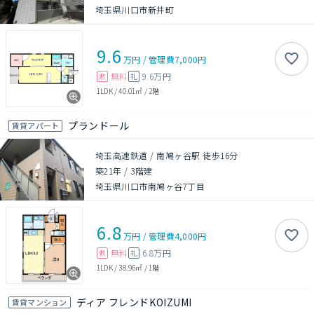
埼玉県川口市新井町
9.6
万円
/
管理費
7,000円
無料
9.6万円
敷
礼
1LDK
/
40.01㎡
/
2階
プランドール
賃貸アパート
埼玉高速鉄道 / 南鳩ヶ谷駅 徒歩16分
築21年
/
3階建
埼玉県川口市南鳩ヶ谷7丁目
6.8
万円
/
管理費
4,000円
無料
6.8万円
敷
礼
1LDK
/
38.96㎡
/
1階
ディア フレンドKOIZUMI
賃貸マンション