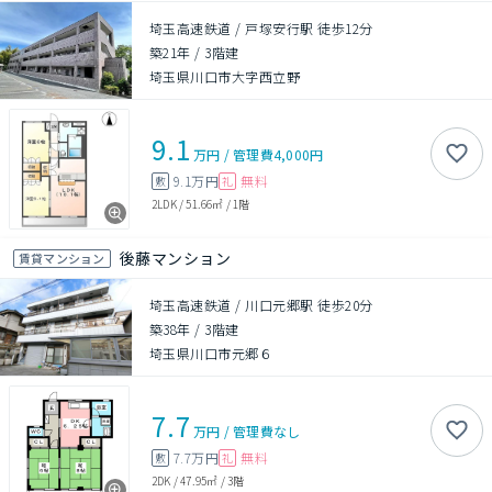
埼玉高速鉄道 / 戸塚安行駅 徒歩12分
築21年
/
3階建
埼玉県川口市大字西立野
9.1
万円
/
管理費
4,000円
9.1万円
無料
敷
礼
2LDK
/
51.66㎡
/
1階
後藤マンション
賃貸マンション
埼玉高速鉄道 / 川口元郷駅 徒歩20分
築38年
/
3階建
埼玉県川口市元郷６
7.7
万円
/
管理費
なし
7.7万円
無料
敷
礼
2DK
/
47.95㎡
/
3階