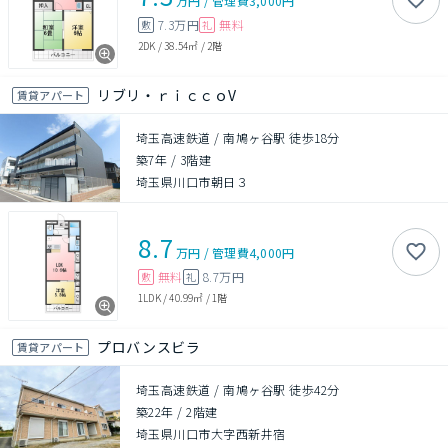
万円
/
管理費
3,000円
7.3万円
無料
敷
礼
2DK
/
38.54㎡
/
2階
リブリ・ｒｉｃｃｏV
賃貸アパート
埼玉高速鉄道 / 南鳩ヶ谷駅 徒歩18分
築7年
/
3階建
埼玉県川口市朝日３
8.7
万円
/
管理費
4,000円
無料
8.7万円
敷
礼
1LDK
/
40.99㎡
/
1階
プロバンスビラ
賃貸アパート
埼玉高速鉄道 / 南鳩ヶ谷駅 徒歩42分
築22年
/
2階建
埼玉県川口市大字西新井宿