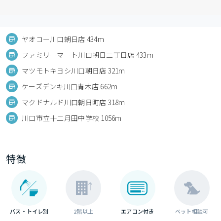
ヤオコー川口朝日店 434m
ファミリーマート川口朝日三丁目店 433m
マツモトキヨシ川口朝日店 321m
ケーズデンキ川口青木店 662m
マクドナルド川口朝日町店 318m
川口市立十二月田中学校 1056m
特徴
バス・トイレ別
2階以上
エアコン付き
ペット相談可