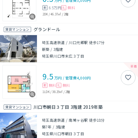
万円
/
管理費
3,000円
6.5万円
無料
敷
礼
2DK
/
46.37㎡
/
2階
グランドール
賃貸マンション
埼玉高速鉄道 / 川口元郷駅 徒歩17分
新築
/
3階建
埼玉県川口市末広３丁目
9.5
万円
/
管理費
4,000円
無料
無料
敷
礼
1LDK
/
38.29㎡
/
2階
川口市朝日３丁目 3階建 2019年築
賃貸マンション
埼玉高速鉄道 / 南鳩ヶ谷駅 徒歩18分
築7年
/
3階建
埼玉県川口市朝日３丁目