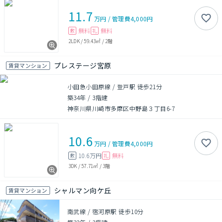
11.7
万円
/
管理費
4,000円
無料
無料
敷
礼
2LDK
/
59.43㎡
/
2階
プレステージ宮原
賃貸マンション
小田急小田原線 / 登戸駅 徒歩21分
築34年
/
3階建
神奈川県川崎市多摩区中野島３丁目6-7
10.6
万円
/
管理費
4,000円
10.6万円
無料
敷
礼
3DK
/
57.71㎡
/
3階
シャルマン向ケ丘
賃貸マンション
南武線 / 宿河原駅 徒歩10分