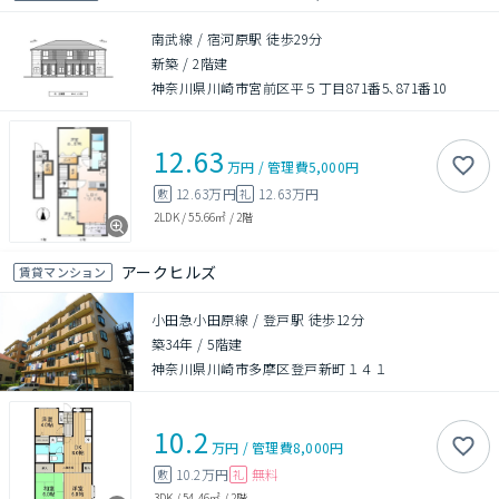
南武線 / 宿河原駅 徒歩29分
新築
/
2階建
神奈川県川崎市宮前区平５丁目871番5､871番10
12.63
万円
/
管理費
5,000円
12.63万円
12.63万円
敷
礼
2LDK
/
55.66㎡
/
2階
アークヒルズ
賃貸マンション
小田急小田原線 / 登戸駅 徒歩12分
築34年
/
5階建
神奈川県川崎市多摩区登戸新町１４１
10.2
万円
/
管理費
8,000円
10.2万円
無料
敷
礼
3DK
/
54.46㎡
/
2階