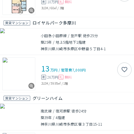
10万円
無料
敷
礼
3LDK
/
60㎡
/
3階
ロイヤルパーク多摩川
賃貸マンション
小田急小田原線 / 登戸駅 徒歩25分
築25年
/
地上5階地下1階建
神奈川県川崎市多摩区中野島５丁目4-1
13
万円
/
管理費
7,000円
26万円
無料
敷
礼
2LDK
/
59.95㎡
/
1階
グリーンハイム
賃貸マンション
南武線 / 宿河原駅 徒歩24分
築39年
/
4階建
神奈川県川崎市多摩区堰３丁目15-11