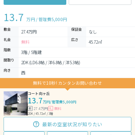
13.7
万円 / 管理費
5,000円
敷金
保証金
27.4万円
なし
礼金
広さ
無料
45.72㎡
階数
3階 / 5階建
間取り
2DK (LD6.8帖 / 洋6.8帖 / 洋5.3帖)
向き
西
無料で10秒! カンタンお問い合わせ
コート向ヶ丘
13.7
万円
/
管理費5,000円
27.4万円
無料
敷
礼
2DK / 45.72㎡ / 3階
最新の空室状況が知りたい