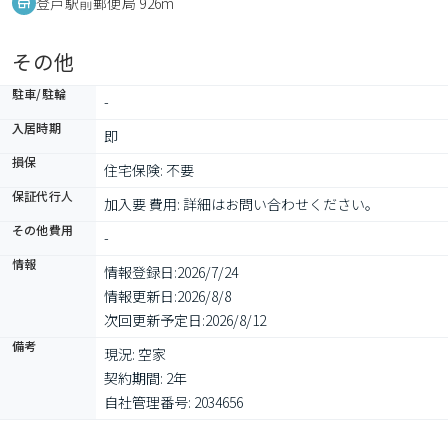
登戸駅前郵便局 926m
その他
駐車/駐輪
-
入居時期
即
損保
住宅保険: 不要
保証代行人
加入要 費用: 詳細はお問い合わせください。　
その他費用
-
情報
情報登録日:
2026/7/24
情報更新日:
2026/8/8
次回更新予定日:
2026/8/12
備考
現況: 空家

契約期間: 2年

自社管理番号: 2034656