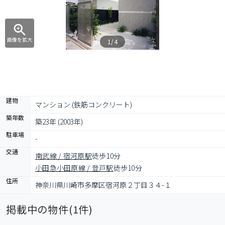
画像を拡大
1/4
建物
マンション (鉄筋コンクリート)
築年数
築23年 (2003年)
駐車場
-
交通
南武線 / 宿河原駅
徒歩10分
小田急小田原線 / 登戸駅
徒歩10分
住所
神奈川県川崎市多摩区宿河原２丁目３４-１
掲載中の物件(
1
件)