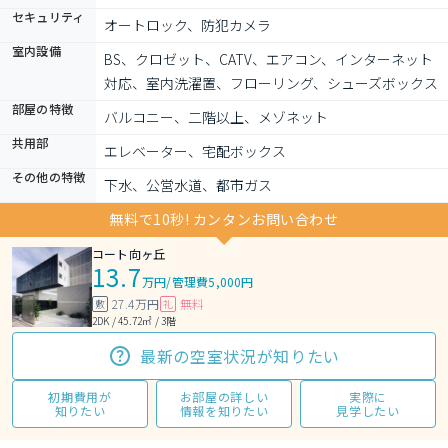
セキュリティ
オートロック、防犯カメラ
室内設備
BS、クロゼット、CATV、エアコン、インターネット
対応、室内洗濯置、フローリング、シューズボックス
部屋の特徴
バルコニー、二階以上、メゾネット
共用部
エレベーター、宅配ボックス
その他の特徴
下水、公営水道、都市ガス
無料で10秒! カンタンお問い合わせ
コート向ヶ丘
13.7
万円
/
管理費5,000円
27.4万円
無料
敷
礼
2DK / 45.72㎡ / 3階
最新の空室状況が知りたい
初期費用が
お部屋の詳しい
実際に
知りたい
情報を知りたい
見学したい