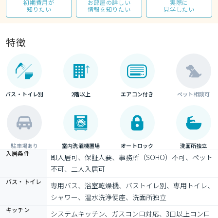
初期費用が
お部屋の詳しい
実際に
知りたい
情報を知りたい
見学したい
特徴
バス・トイレ別
2階以上
エアコン付き
ペット相談可
駐車場あり
室内洗濯機置場
オートロック
洗面所独立
入居条件
即入居可、保証人要、事務所（SOHO）不可、ペット
不可、二人入居可
バス・トイレ
専用バス、浴室乾燥機、バストイレ別、専用トイレ、
シャワー、温水洗浄便座、洗面所独立
キッチン
システムキッチン、ガスコンロ対応、3口以上コンロ