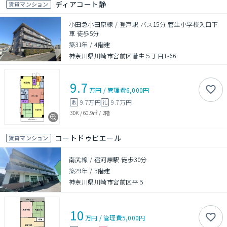
ディアコート静
賃貸マンション
小田急小田原線 / 登戸駅 バス15分 菅生小学校入口下
車 徒歩5分
築31年
/
4階建
神奈川県川崎市宮前区菅生５丁目1-66
9.7
万円
/
管理費
6,000円
9.7万円
9.7万円
敷
礼
3DK
/
60.9㎡
/
2階
コートドゥピエール
賃貸マンション
南武線 / 宿河原駅 徒歩30分
築29年
/
3階建
神奈川県川崎市宮前区平５
10
万円
/
管理費
5,000円