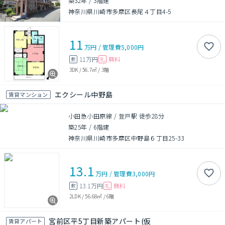
築32年
/
3階建
神奈川県川崎市多摩区長尾４丁目4-5
11
万円
/
管理費
5,000円
11万円
無料
敷
礼
3DK
/
56.7㎡
/
3階
エクシール中野島
賃貸マンション
小田急小田原線 / 登戸駅 徒歩28分
築25年
/
6階建
神奈川県川崎市多摩区中野島６丁目25-33
13.1
万円
/
管理費
3,000円
13.1万円
無料
敷
礼
2LDK
/
56.68㎡
/
6階
宮前区平5丁目新築アパート(仮
賃貸アパート