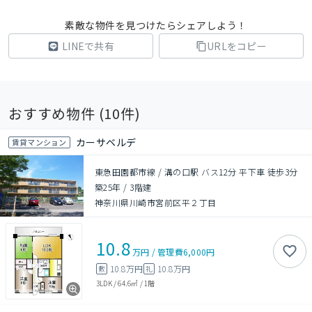
素敵な物件を見つけたらシェアしよう！
LINEで共有
URLをコピー
おすすめ物件 (
10
件)
カーサベルデ
賃貸マンション
東急田園都市線 / 溝の口駅 バス12分 平下車 徒歩3分
築25年
/
3階建
神奈川県川崎市宮前区平２丁目
10.8
万円
/
管理費
6,000円
10.8万円
10.8万円
敷
礼
3LDK
/
64.6㎡
/
1階