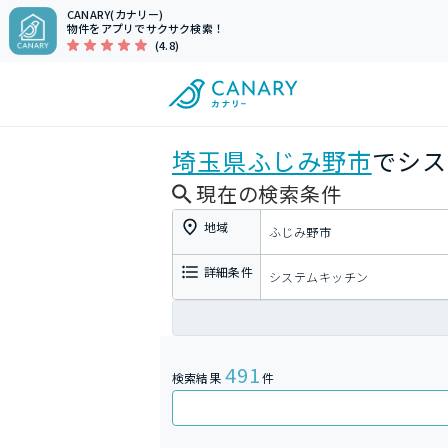
CANARY(カナリー)
物件をアプリでサクサク検索！
(4.8)
埼玉県
ふじみ野市
でシス
現在の検索条件
地域
ふじみ野市
詳細条件
システムキッチン
491
検索結果
件