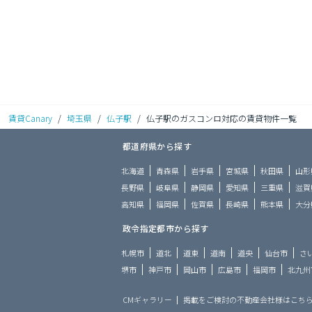
賃貸Canary
/
埼玉県
/
仏子駅
/
仏子駅のガスコンロ対応の賃貸物件一覧
都道府県から探す
北海道
青森県
岩手県
宮城県
秋田県
山形
長野県
岐阜県
静岡県
愛知県
三重県
滋賀
高知県
福岡県
佐賀県
長崎県
熊本県
大分
政令指定都市から探す
札幌市
道北
道東
道南
道央
仙台市
さ
堺市
神戸市
岡山市
広島市
福岡市
北九州
CMギャラリー
掲載をご検討の不動産会社様はこち