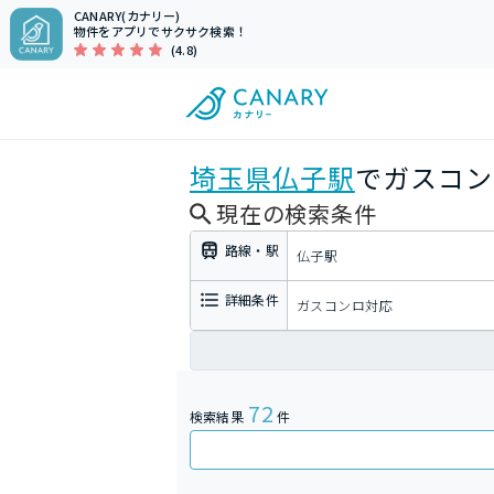
CANARY(カナリー)
物件をアプリでサクサク検索！
(4.8)
埼玉県
仏子駅
でガスコン
現在の検索条件
路線・駅
仏子駅
詳細条件
ガスコンロ対応
72
検索結果
件