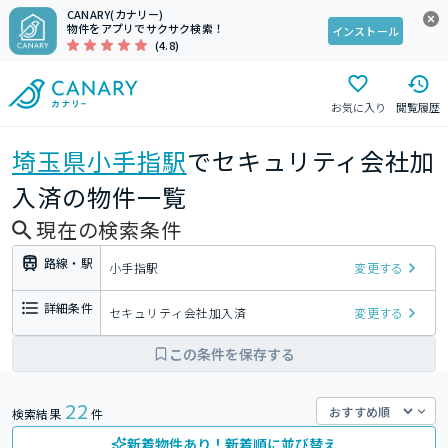
CANARY(カナリー)
物件をアプリでサクサク検索！
インストール
(4.8)
お気に入り
閲覧履歴
埼玉県
小手指駅
でセキュリティ会社加
入済の物件一覧
現在の検索条件
路線・駅
小手指駅
変更する
詳細条件
セキュリティ会社加入済
変更する
この条件を保存する
22
検索結果
件
新着物件あり！新着順に並び替え