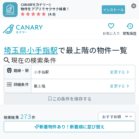
CANARY(カナリー)
物件をアプリでサクサク検索！
インストール
(4.8)
お気に入り
閲覧履歴
埼玉県
小手指駅
で最上階の物件一覧
現在の検索条件
路線・駅
小手指駅
変更する
詳細条件
最上階
変更する
この条件を保存する
273
検索結果
件
新着物件あり！新着順に並び替え