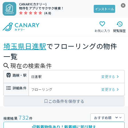
CANARY(カナリー)
物件をアプリでサクサク検索！
インストール
(4.8)
お気に入り
閲覧履歴
埼玉県
日進駅
でフローリングの物件
一覧
現在の検索条件
路線・駅
日進駅
変更する
詳細条件
フローリング
変更する
この条件を保存する
732
検索結果
件
新着物件あり！新着順に並び替え