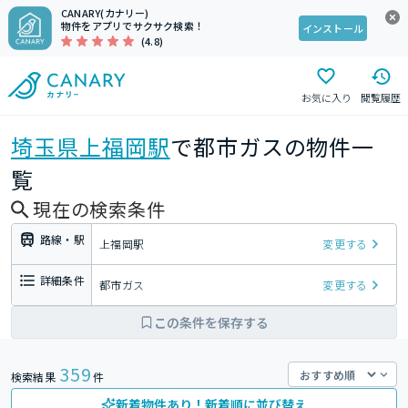
CANARY(カナリー)
物件をアプリでサクサク検索！
インストール
(4.8)
お気に入り
閲覧履歴
埼玉県
上福岡駅
で都市ガスの物件一
覧
現在の検索条件
路線・駅
上福岡駅
変更する
詳細条件
都市ガス
変更する
この条件を保存する
359
検索結果
件
新着物件あり！新着順に並び替え