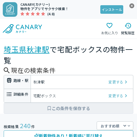
CANARY(カナリー)
物件をアプリでサクサク検索！
インストール
(4.8)
お気に入り
閲覧履歴
埼玉県
秋津駅
で宅配ボックスの物件一
覧
現在の検索条件
路線・駅
秋津駅
変更する
詳細条件
宅配ボックス
変更する
この条件を保存する
240
検索結果
件
新着物件あり！新着順に並び替え