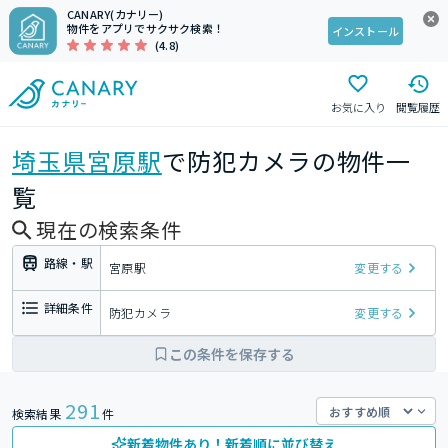
CANARY(カナリー)
物件をアプリでサクサク検索！
インストール
(4.8)
お気に入り
閲覧履歴
埼玉県
宮原駅
で防犯カメラの物件一
覧
現在の検索条件
路線・駅
宮原駅
変更する
詳細条件
防犯カメラ
変更する
この条件を保存する
291
検索結果
件
新着物件あり！新着順に並び替え