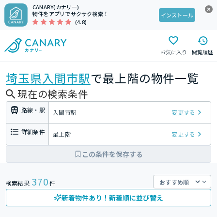
CANARY(カナリー)
物件をアプリでサクサク検索！
インストール
(4.8)
お気に入り
閲覧履歴
埼玉県
入間市駅
で最上階の物件一覧
現在の検索条件
路線・駅
入間市駅
変更する
詳細条件
最上階
変更する
この条件を保存する
370
検索結果
件
新着物件あり！新着順に並び替え