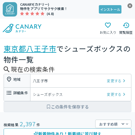
CANARY(カナリー)
物件をアプリでサクサク検索！
インストール
(4.8)
お気に入り
閲覧履歴
東京都
八王子市
でシューズボックスの
物件一覧
現在の検索条件
地域
八王子市
変更する
詳細条件
シューズボックス
変更する
この条件を保存する
2,397
検索結果
件
新着物件あり！新着順に並び替え