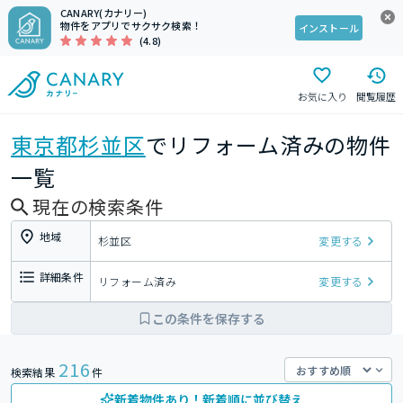
CANARY(カナリー)
物件をアプリでサクサク検索！
インストール
(4.8)
お気に入り
閲覧履歴
東京都
杉並区
でリフォーム済みの物件
一覧
現在の検索条件
地域
杉並区
変更する
詳細条件
リフォーム済み
変更する
この条件を保存する
216
検索結果
件
新着物件あり！新着順に並び替え