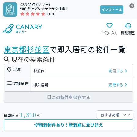
CANARY(カナリー)
物件をアプリでサクサク検索！
インストール
(4.8)
お気に入り
閲覧履歴
東京都
杉並区
で即入居可の物件一覧
現在の検索条件
地域
杉並区
変更する
詳細条件
即入居可
変更する
この条件を保存する
1,310
検索結果
件
新着物件あり！新着順に並び替え