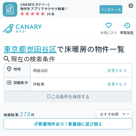
CANARY(カナリー)
物件をアプリでサクサク検索！
インストール
(4.8)
お気に入り
閲覧履歴
東京都
世田谷区
で床暖房の物件一覧
現在の検索条件
地域
世田谷区
変更する
詳細条件
床暖房
変更する
この条件を保存する
278
検索結果
件
新着物件あり！新着順に並び替え