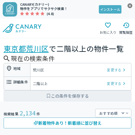
CANARY(カナリー)
物件をアプリでサクサク検索！
インストール
(4.8)
お気に入り
閲覧履歴
東京都
荒川区
で二階以上の物件一覧
現在の検索条件
地域
荒川区
変更する
詳細条件
二階以上
変更する
この条件を保存する
2,134
検索結果
件
新着物件あり！新着順に並び替え