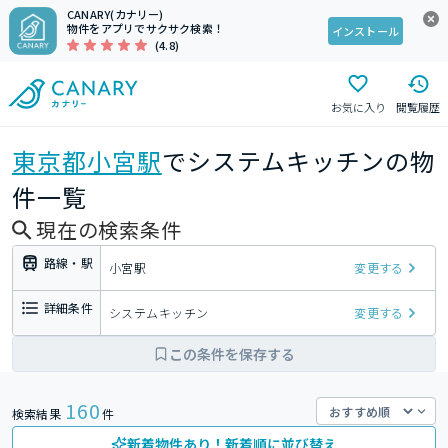
CANARY(カナリー)
物件をアプリでサクサク検索！
インストール
(4.8)
お気に入り
閲覧履歴
東京都
小宮駅
でシステムキッチンの物
件一覧
現在の検索条件
路線・駅
小宮駅
変更する
詳細条件
システムキッチン
変更する
この条件を保存する
160
検索結果
件
新着物件あり！新着順に並び替え