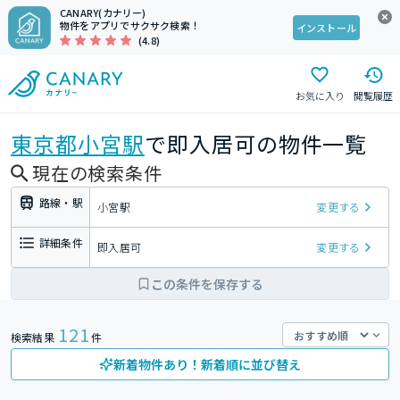
CANARY(カナリー)
物件をアプリでサクサク検索！
インストール
(4.8)
お気に入り
閲覧履歴
東京都
小宮駅
で即入居可の物件一覧
現在の検索条件
路線・駅
小宮駅
変更する
詳細条件
即入居可
変更する
この条件を保存する
121
検索結果
件
新着物件あり！新着順に並び替え