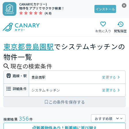
CANARY(カナリー)
物件をアプリでサクサク検索！
インストール
(4.8)
お気に入り
閲覧履歴
東京都
豊島園駅
でシステムキッチンの
物件一覧
現在の検索条件
路線・駅
豊島園駅
変更する
詳細条件
システムキッチン
変更する
この条件を保存する
356
検索結果
件
新着物件あり！新着順に並び替え