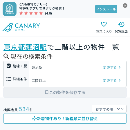
CANARY(カナリー)
物件をアプリでサクサク検索！
インストール
(4.8)
お気に入り
閲覧履歴
東京都
蓮沼駅
で二階以上の物件一覧
現在の検索条件
路線・駅
蓮沼駅
変更する
詳細条件
二階以上
変更する
この条件を保存する
534
検索結果
件
新着物件あり！新着順に並び替え