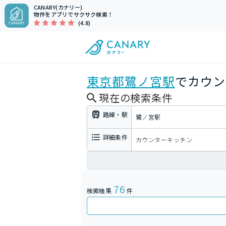
CANARY(カナリー)
物件をアプリでサクサク検索！
(4.8)
東京都
鷺ノ宮駅
でカウン
現在の検索条件
路線・駅
鷺ノ宮駅
詳細条件
カウンターキッチン
76
検索結果
件