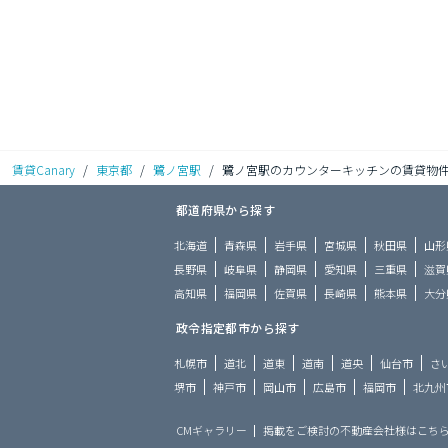
賃貸Canary
/
東京都
/
鷺ノ宮駅
/
鷺ノ宮駅のカウンターキッチンの賃貸物
都道府県から探す
北海道
青森県
岩手県
宮城県
秋田県
山形
長野県
岐阜県
静岡県
愛知県
三重県
滋賀
高知県
福岡県
佐賀県
長崎県
熊本県
大分
政令指定都市から探す
札幌市
道北
道東
道南
道央
仙台市
さ
堺市
神戸市
岡山市
広島市
福岡市
北九州
CMギャラリー
掲載をご検討の不動産会社様はこち