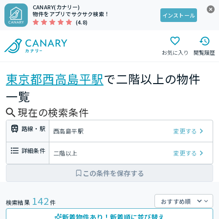
CANARY(カナリー)
物件をアプリでサクサク検索！
インストール
(4.8)
お気に入り
閲覧履歴
東京都
西高島平駅
で二階以上の物件
一覧
現在の検索条件
路線・駅
西高島平駅
変更する
詳細条件
二階以上
変更する
この条件を保存する
142
検索結果
件
新着物件あり！新着順に並び替え