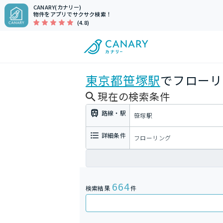
CANARY(カナリー)
物件をアプリでサクサク検索！
(4.8)
東京都
笹塚駅
でフローリ
現在の検索条件
路線・駅
笹塚駅
詳細条件
フローリング
664
検索結果
件