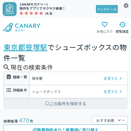
CANARY(カナリー)
物件をアプリでサクサク検索！
インストール
(4.8)
お気に入り
閲覧履歴
東京都
笹塚駅
でシューズボックスの物
件一覧
現在の検索条件
路線・駅
笹塚駅
変更する
詳細条件
シューズボックス
変更する
この条件を保存する
470
検索結果
件
新着物件あり！新着順に並び替え