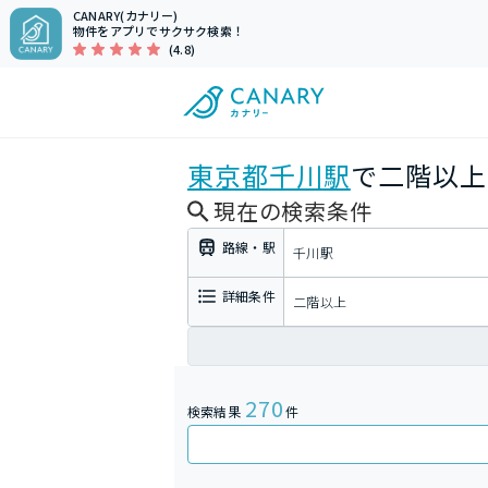
CANARY(カナリー)
物件をアプリでサクサク検索！
(4.8)
東京都
千川駅
で二階以上
現在の検索条件
路線・駅
千川駅
詳細条件
二階以上
270
検索結果
件