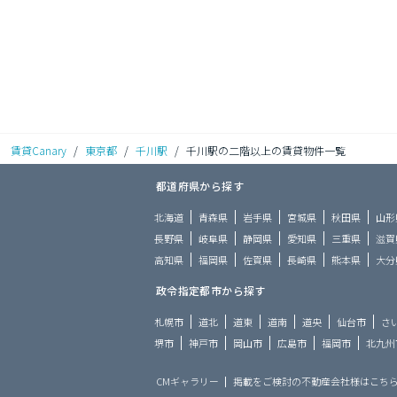
賃貸Canary
/
東京都
/
千川駅
/
千川駅の二階以上の賃貸物件一覧
都道府県から探す
北海道
青森県
岩手県
宮城県
秋田県
山形
長野県
岐阜県
静岡県
愛知県
三重県
滋賀
高知県
福岡県
佐賀県
長崎県
熊本県
大分
政令指定都市から探す
札幌市
道北
道東
道南
道央
仙台市
さ
堺市
神戸市
岡山市
広島市
福岡市
北九州
CMギャラリー
掲載をご検討の不動産会社様はこち