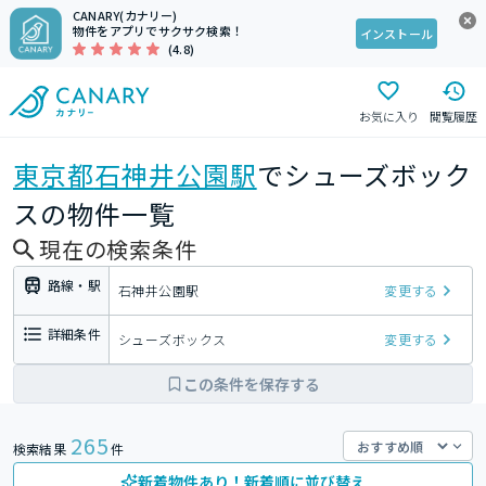
CANARY(カナリー)
物件をアプリでサクサク検索！
インストール
(4.8)
お気に入り
閲覧履歴
東京都
石神井公園駅
でシューズボック
スの物件一覧
現在の検索条件
路線・駅
石神井公園駅
変更する
詳細条件
シューズボックス
変更する
この条件を保存する
265
検索結果
件
新着物件あり！新着順に並び替え