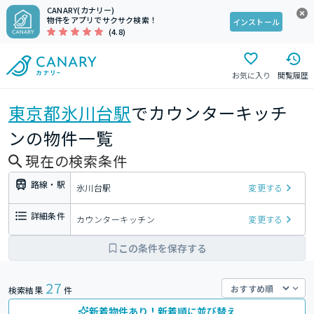
CANARY(カナリー)
物件をアプリでサクサク検索！
インストール
(4.8)
お気に入り
閲覧履歴
東京都
氷川台駅
でカウンターキッチ
ンの物件一覧
現在の検索条件
路線・駅
氷川台駅
変更する
詳細条件
カウンターキッチン
変更する
この条件を保存する
27
検索結果
件
新着物件あり！新着順に並び替え