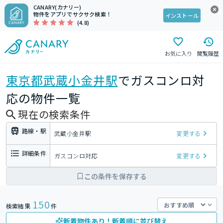
CANARY(カナリー)
物件をアプリでサクサク検索！
インストール
(4.8)
お気に入り
閲覧履歴
東京都
武蔵小金井駅
でガスコンロ対
応の物件一覧
現在の検索条件
路線・駅
武蔵小金井駅
変更する
詳細条件
ガスコンロ対応
変更する
この条件を保存する
150
検索結果
件
新着物件あり！新着順に並び替え