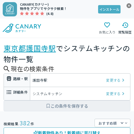
CANARY(カナリー)
物件をアプリでサクサク検索！
インストール
(4.8)
お気に入り
閲覧履歴
東京都
護国寺駅
でシステムキッチンの
物件一覧
現在の検索条件
路線・駅
護国寺駅
変更する
詳細条件
システムキッチン
変更する
この条件を保存する
382
検索結果
件
新着物件あり！新着順に並び替え