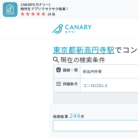
CANARY(カナリー)
物件をアプリでサクサク検索！
(4.8)
東京都
新高円寺駅
でコン
現在の検索条件
路線・駅
新高円寺駅
詳細条件
コンロ2口以上
244
検索結果
件