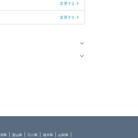
変更する
変更する
潟県
富山県
石川県
福井県
山梨県