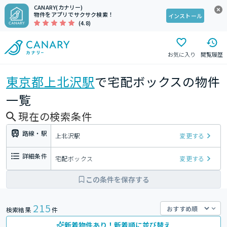
CANARY(カナリー)
物件をアプリでサクサク検索！
インストール
(4.8)
お気に入り
閲覧履歴
東京都
上北沢駅
で宅配ボックスの物件
一覧
現在の検索条件
路線・駅
上北沢駅
変更する
詳細条件
宅配ボックス
変更する
この条件を保存する
215
検索結果
件
新着物件あり！新着順に並び替え