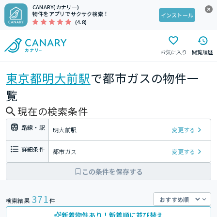
CANARY(カナリー)
物件をアプリでサクサク検索！
インストール
(4.8)
お気に入り
閲覧履歴
東京都
明大前駅
で都市ガスの物件一
覧
現在の検索条件
路線・駅
明大前駅
変更する
詳細条件
都市ガス
変更する
この条件を保存する
371
検索結果
件
新着物件あり！新着順に並び替え