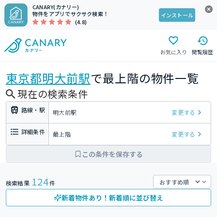
CANARY(カナリー)
物件をアプリでサクサク検索！
インストール
(4.8)
お気に入り
閲覧履歴
東京都
明大前駅
で最上階の物件一覧
現在の検索条件
路線・駅
明大前駅
変更する
詳細条件
最上階
変更する
この条件を保存する
124
検索結果
件
新着物件あり！新着順に並び替え