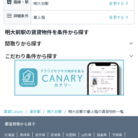
路線・駅
明大前駅
変更する
詳細条件
最上階
変更する
明大前駅の賃貸物件を条件から探す
間取りから探す
こだわり条件から探す
賃貸Canary
/
東京都
/
明大前駅
/
明大前駅の最上階の賃貸物件一覧
都道府県から探す
北海道
青森県
岩手県
宮城県
秋田県
山形県
福島県
茨城県