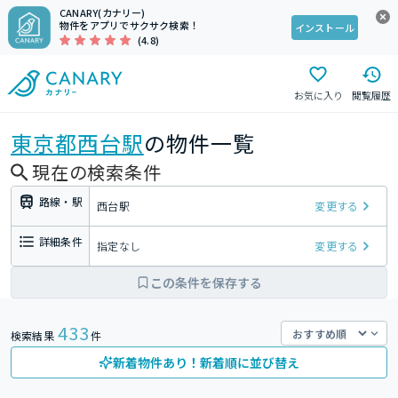
CANARY(カナリー)
物件をアプリでサクサク検索！
インストール
(4.8)
お気に入り
閲覧履歴
東京都
西台駅
の物件一覧
現在の検索条件
路線・駅
西台駅
変更する
詳細条件
指定なし
変更する
この条件を保存する
433
検索結果
件
新着物件あり！新着順に並び替え