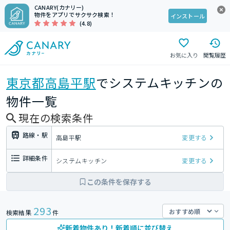
CANARY(カナリー)
物件をアプリでサクサク検索！
インストール
(4.8)
お気に入り
閲覧履歴
東京都
高島平駅
でシステムキッチンの
物件一覧
現在の検索条件
路線・駅
高島平駅
変更する
詳細条件
システムキッチン
変更する
この条件を保存する
293
検索結果
件
新着物件あり！新着順に並び替え