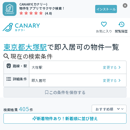
CANARY(カナリー)
物件をアプリでサクサク検索！
インストール
(4.8)
お気に入り
閲覧履歴
東京都
大塚駅
で即入居可の物件一覧
現在の検索条件
路線・駅
大塚駅
変更する
詳細条件
即入居可
変更する
この条件を保存する
405
検索結果
件
新着物件あり！新着順に並び替え