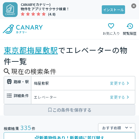
CANARY(カナリー)
物件をアプリでサクサク検索！
インストール
(4.8)
お気に入り
閲覧履歴
東京都
梅屋敷駅
でエレベーターの物
件一覧
現在の検索条件
路線・駅
梅屋敷駅
変更する
詳細条件
エレベーター
変更する
この条件を保存する
335
検索結果
件
新着物件あり！新着順に並び替え