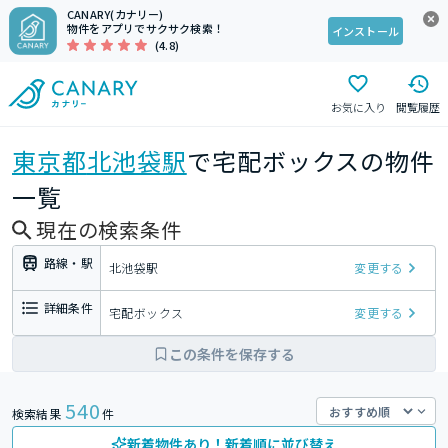
CANARY(カナリー)
物件をアプリでサクサク検索！
インストール
(4.8)
お気に入り
閲覧履歴
東京都
北池袋駅
で宅配ボックスの物件
一覧
現在の検索条件
路線・駅
北池袋駅
変更する
詳細条件
宅配ボックス
変更する
この条件を保存する
540
検索結果
件
新着物件あり！新着順に並び替え