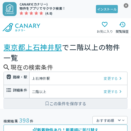
CANARY(カナリー)
物件をアプリでサクサク検索！
インストール
(4.8)
お気に入り
閲覧履歴
東京都
上石神井駅
で二階以上の物件
一覧
現在の検索条件
路線・駅
上石神井駅
変更する
詳細条件
二階以上
変更する
この条件を保存する
398
検索結果
件
新着物件あり！新着順に並び替え