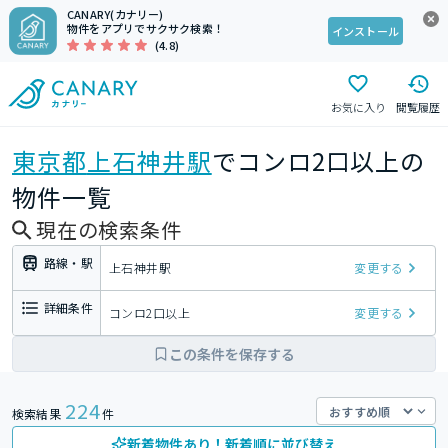
CANARY(カナリー)
物件をアプリでサクサク検索！
インストール
(4.8)
お気に入り
閲覧履歴
東京都
上石神井駅
でコンロ2口以上の
物件一覧
現在の検索条件
路線・駅
上石神井駅
変更する
詳細条件
コンロ2口以上
変更する
この条件を保存する
224
検索結果
件
新着物件あり！新着順に並び替え