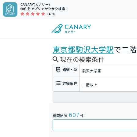
CANARY(カナリー)
物件をアプリでサクサク検索！
(4.8)
東京都
駒沢大学駅
で二階
現在の検索条件
路線・駅
駒沢大学駅
詳細条件
二階以上
607
検索結果
件