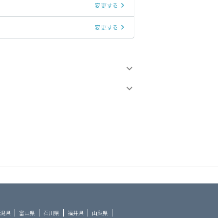
変更する
変更する
潟県
富山県
石川県
福井県
山梨県