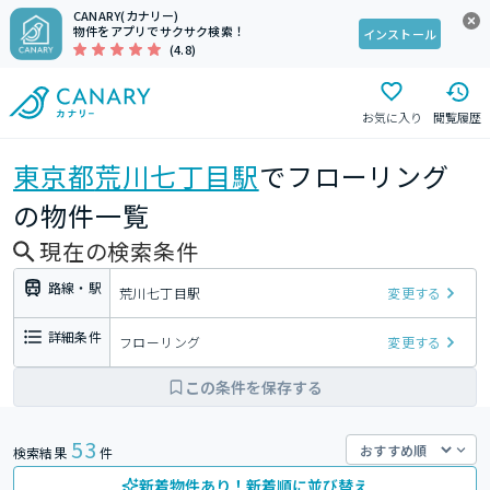
CANARY(カナリー)
物件をアプリでサクサク検索！
インストール
(4.8)
お気に入り
閲覧履歴
東京都
荒川七丁目駅
でフローリング
の物件一覧
現在の検索条件
路線・駅
荒川七丁目駅
変更する
詳細条件
フローリング
変更する
この条件を保存する
53
検索結果
件
新着物件あり！新着順に並び替え