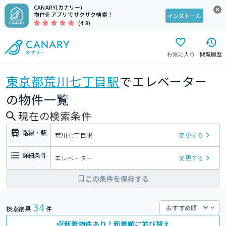
CANARY(カナリー)
物件をアプリでサクサク検索！
インストール
(4.8)
お気に入り
閲覧履歴
東京都
荒川七丁目駅
でエレベーター
の物件一覧
現在の検索条件
路線・駅
荒川七丁目駅
変更する
詳細条件
エレベーター
変更する
この条件を保存する
34
検索結果
件
新着物件あり！新着順に並び替え