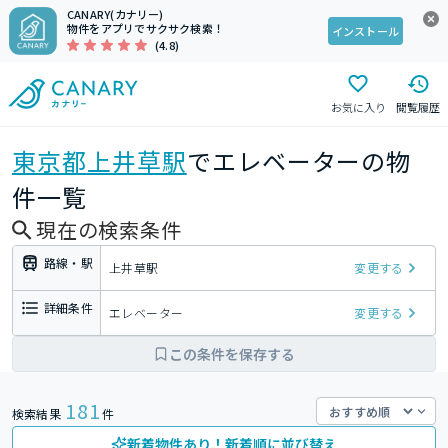
CANARY(カナリー)
物件をアプリでサクサク検索！
インストール
(4.8)
お気に入り
閲覧履歴
東京都
上井草駅
でエレベーターの物
件一覧
現在の検索条件
路線・駅
上井草駅
変更する
詳細条件
エレベーター
変更する
この条件を保存する
181
検索結果
件
新着物件あり！新着順に並び替え