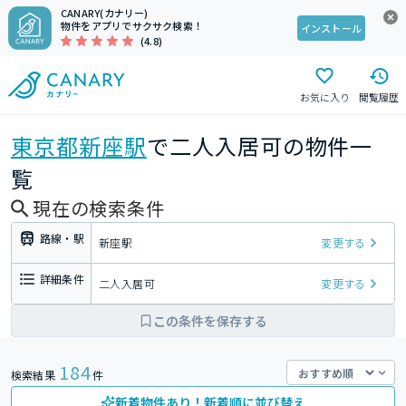
CANARY(カナリー)
物件をアプリでサクサク検索！
インストール
(4.8)
お気に入り
閲覧履歴
東京都
新座駅
で二人入居可の物件一
覧
現在の検索条件
路線・駅
新座駅
変更する
詳細条件
二人入居可
変更する
この条件を保存する
184
検索結果
件
新着物件あり！新着順に並び替え