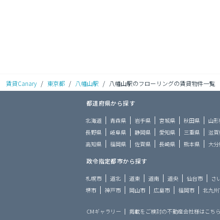
賃貸Canary
/
東京都
/
八幡山駅
/
八幡山駅のフローリングの賃貸物件一覧
都道府県から探す
北海道
青森県
岩手県
宮城県
秋田県
山形
長野県
岐阜県
静岡県
愛知県
三重県
滋賀
高知県
福岡県
佐賀県
長崎県
熊本県
大分
政令指定都市から探す
札幌市
道北
道東
道南
道央
仙台市
さ
堺市
神戸市
岡山市
広島市
福岡市
北九州
CMギャラリー
掲載をご検討の不動産会社様はこち