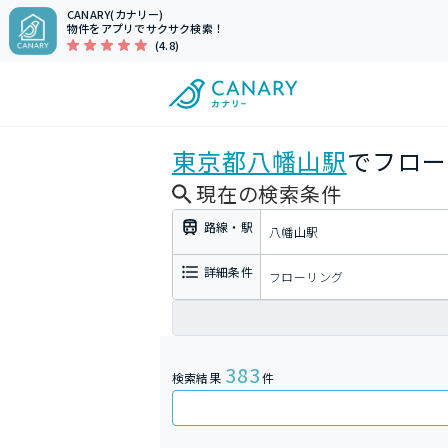
CANARY(カナリー)
物件をアプリでサクサク検索！
(4.8)
東京都
八幡山駅
でフロー
現在の検索条件
路線・駅
八幡山駅
詳細条件
フローリング
383
検索結果
件